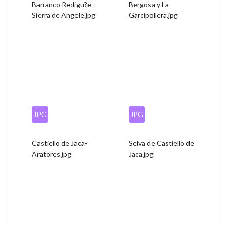
Barranco Redigu?e -
Bergosa y La
Sierra de Angele.jpg
Garcipollera.jpg
JPG
JPG
Castiello de Jaca-
Selva de Castiello de
Aratores.jpg
Jaca.jpg