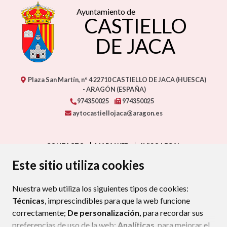
Ayuntamiento de
CASTIELLO
DE JACA
Plaza San Martín, nº 4
22710
CASTIELLO DE JACA (HUESCA)
- ARAGÓN
(ESPAÑA)
974350025
974350025
aytocastiellojaca@aragon.es
CONTACTO
MAPA WEB
AVISO LEGAL
PROTECCIÓN DE DATOS
ACCESIBILIDAD
Este sitio utiliza cookies
POLÍTICA DE COOKIES
Nuestra web utiliza los siguientes tipos de cookies:
ENLAC
Técnicas
, imprescindibles para que la web funcione
correctamente;
De personalización,
para recordar sus
preferencias de uso de la web;
Analíticas
, para mejorar el