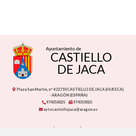
Ayuntamiento de
CASTIELLO
DE JACA
Plaza San Martín, nº 4
22710
CASTIELLO DE JACA (HUESCA)
- ARAGÓN
(ESPAÑA)
974350025
974350025
aytocastiellojaca@aragon.es
CONTACTO
MAPA WEB
AVISO LEGAL