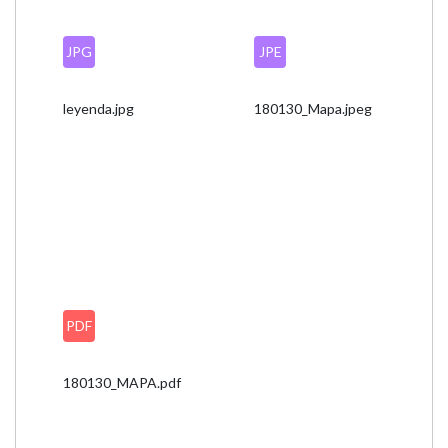
JPG
JPE
leyenda.jpg
180130_Mapa.jpeg
PDF
180130_MAPA.pdf