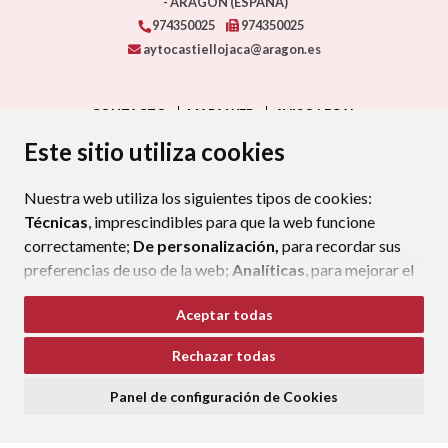
- ARAGÓN
(ESPAÑA)
974350025
974350025
aytocastiellojaca@aragon.es
CONTACTO
MAPA WEB
AVISO LEGAL
PROTECCIÓN DE DATOS
ACCESIBILIDAD
Este sitio utiliza cookies
POLÍTICA DE COOKIES
Nuestra web utiliza los siguientes tipos de cookies:
ENLAC
Técnicas
, imprescindibles para que la web funcione
correctamente;
De personalización,
para recordar sus
preferencias de uso de la web;
Analíticas
, para mejorar el
funcionamiento de la web y sus servicios.
Aceptar todas
Si acepta pulsando el botón
“Aceptar todas”
Rechazar todas
consideramos que acepta su uso. Si pulsa el botón
“Rechazar todas”
o continúa navegando sin realizar
Panel de configuración de Cookies
ninguna acción, se guardarán las cookies técnicas
imprescindibles. Para personalizar sus preferencias