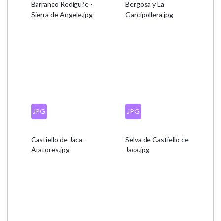
Barranco Redigu?e -
Bergosa y La
Sierra de Angele.jpg
Garcipollera.jpg
JPG
JPG
Castiello de Jaca-
Selva de Castiello de
Aratores.jpg
Jaca.jpg