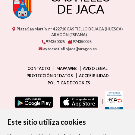
DE JACA
Plaza San Martín, nº 4
22710
CASTIELLO DE JACA (HUESCA)
- ARAGÓN
(ESPAÑA)
974350025
974350025
aytocastiellojaca@aragon.es
CONTACTO
MAPA WEB
AVISO LEGAL
PROTECCIÓN DE DATOS
ACCESIBILIDAD
POLÍTICA DE COOKIES
ENLAC
Este sitio utiliza cookies