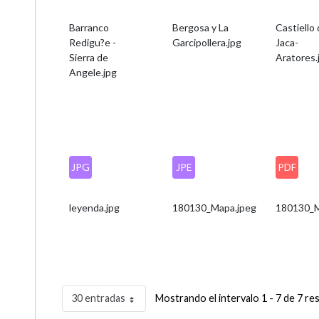
Barranco
Bergosa y La
Castiello
Redigu?e -
Garcipollera.jpg
Jaca-
Sierra de
Aratores.
Angele.jpg
JPG
JPE
PDF
leyenda.jpg
180130_Mapa.jpeg
180130_
30 entradas
Mostrando el intervalo 1 - 7 de 7 re