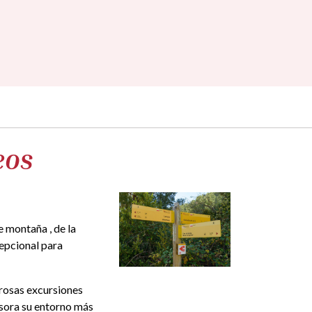
eos
e montaña , de la
cepcional para
erosas excursiones
tesora su entorno más