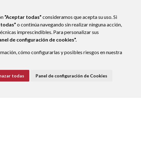
ón
“Aceptar todas”
consideramos que acepta su uso. Si
 todas”
o continúa navegando sin realizar ninguna acción,
técnicas imprescindibles. Para personalizar sus
anel de configuración de cookies”.
mación, cómo configurarlas y posibles riesgos en nuestra
LLO DE JACA (HUESCA)
- ARAGÓN
(ESPAÑA)
hazar todas
Panel de configuración de Cookies
E DATOS
ACCESIBILIDAD
POLÍTICA DE COOKIES
ENLACE EXTERNO A