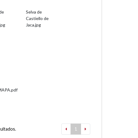
 de
Selva de
Castiello de
jpg
Jaca.jpg
MAPA.pdf
sultados.
1