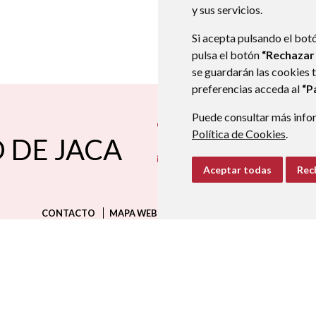
y sus servicios.
Si acepta pulsando el bot
pulsa el botón
“Rechazar
se guardarán las cookies 
preferencias acceda al
“P
Puede consultar más infor
Plaza San Martín, nº 4
22710
CASTIE
Política de Cookies
.
 DE JACA
974350025
974350025
aytocastiellojaca@aragon.es
Aceptar todas
Rec
CONTACTO
MAPA WEB
AVISO LEGAL
PROTECCIÓN D