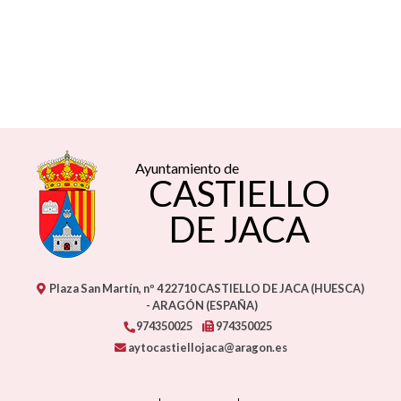
Ayuntamiento de
CASTIELLO
DE JACA
Plaza San Martín, nº 4
22710
CASTIELLO DE JACA (HUESCA)
- ARAGÓN
(ESPAÑA)
974350025
974350025
aytocastiellojaca@aragon.es