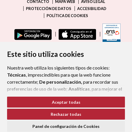
CONTACTO
MAPA WEB
AVISO LEGAL
PROTECCIÓN DE DATOS
ACCESIBILIDAD
POLÍTICA DE COOKIES
ENLAC
Este sitio utiliza cookies
Nuestra web utiliza los siguientes tipos de cookies:
Técnicas
, imprescindibles para que la web funcione
correctamente;
De personalización,
para recordar sus
preferencias de uso de la web;
Analíticas
, para mejorar el
funcionamiento de la web y sus servicios.
Aceptar todas
Si acepta pulsando el botón
“Aceptar todas”
Rechazar todas
consideramos que acepta su uso. Si pulsa el botón
“Rechazar todas”
o continúa navegando sin realizar
Panel de configuración de Cookies
ninguna acción, se guardarán las cookies técnicas