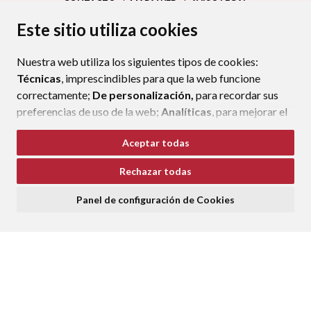
CONTACTO
MAPA WEB
AVISO LEGAL
PROTECCIÓN DE DATOS
ACCESIBILIDAD
Este sitio utiliza cookies
POLÍTICA DE COOKIES
Nuestra web utiliza los siguientes tipos de cookies:
ENLAC
Técnicas
, imprescindibles para que la web funcione
correctamente;
De personalización,
para recordar sus
preferencias de uso de la web;
Analíticas
, para mejorar el
funcionamiento de la web y sus servicios.
Aceptar todas
Si acepta pulsando el botón
“Aceptar todas”
Rechazar todas
consideramos que acepta su uso. Si pulsa el botón
“Rechazar todas”
o continúa navegando sin realizar
Panel de configuración de Cookies
ninguna acción, se guardarán las cookies técnicas
imprescindibles. Para personalizar sus preferencias
acceda al
“Panel de configuración de cookies”.
Puede consultar más información, cómo configurarlas y
posibles riesgos en nuestra
Política de Cookies
.