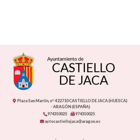
Ayuntamiento de
CASTIELLO
DE JACA
Plaza San Martín, nº 4
22710
CASTIELLO DE JACA (HUESCA)
- ARAGÓN
(ESPAÑA)
974350025
974350025
aytocastiellojaca@aragon.es