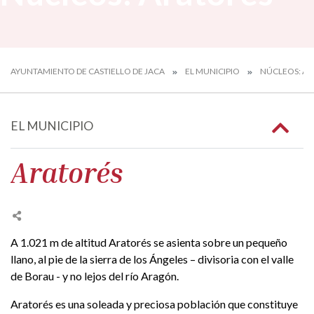
AYUNTAMIENTO DE CASTIELLO DE JACA
EL MUNICIPIO
NÚCLEOS: AR
EL MUNICIPIO
Aratorés
A 1.021 m de altitud Aratorés se asienta sobre un pequeño
llano, al pie de la sierra de los Ángeles – divisoria con el valle
de Borau - y no lejos del río Aragón.
Aratorés es una soleada y preciosa población que constituye