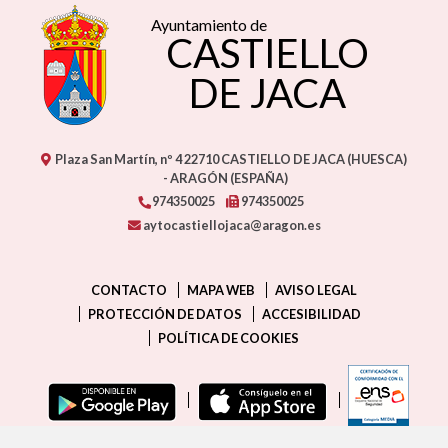
Ayuntamiento de
CASTIELLO
DE JACA
Plaza San Martín, nº 4
22710
CASTIELLO DE JACA (HUESCA)
- ARAGÓN
(ESPAÑA)
974350025
974350025
aytocastiellojaca@aragon.es
CONTACTO
MAPA WEB
AVISO LEGAL
PROTECCIÓN DE DATOS
ACCESIBILIDAD
POLÍTICA DE COOKIES
ENLAC