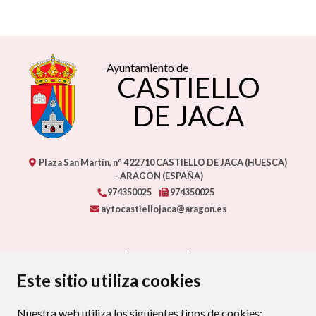
Ayuntamiento de
CASTIELLO
DE JACA
Plaza San Martín, nº 4
22710
CASTIELLO DE JACA (HUESCA)
- ARAGÓN
(ESPAÑA)
974350025
974350025
aytocastiellojaca@aragon.es
CONTACTO
MAPA WEB
AVISO LEGAL
PROTECCIÓN DE DATOS
ACCESIBILIDAD
Este sitio utiliza cookies
POLÍTICA DE COOKIES
Nuestra web utiliza los siguientes tipos de cookies:
ENLAC