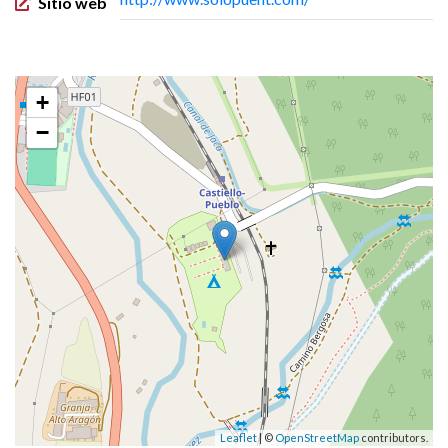
Sitio web
+
−
Leaflet
| ©
OpenStreetMap
contributors.