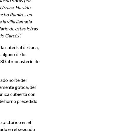
 hecho obras por
Urraca. Ha sido
ancho Ramírez en
 la villa llamada
ario de estas letras
do Garcés".
la catedral de Jaca,
 alguno de los
80 al monasterio de
 lado norte del
lemente gótica, del
e única cubierta con
de horno precedido
o pictórico en el
zado en el segundo