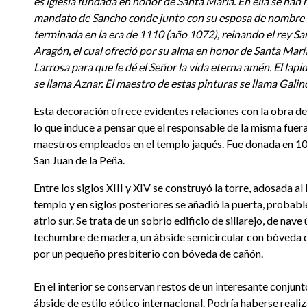
es iglesia fundada en honor de Santa María. En ella se han
mandato de Sancho conde junto con su esposa de nombre 
terminada en la era de 1110 (año 1072), reinando el rey S
Aragón, el cual ofreció por su alma en honor de Santa María
Larrosa para que le dé el Señor la vida eterna amén. El lapid
se llama Aznar. El maestro de estas pinturas se llama Galin
Esta decoración ofrece evidentes relaciones con la obra de 
lo que induce a pensar que el responsable de la misma fuera
maestros empleados en el templo jaqués. Fue donada en 10
San Juan de la Peña.
Entre los siglos XIII y XIV se construyó la torre, adosada al
templo y en siglos posteriores se añadió la puerta, probab
atrio sur. Se trata de un sobrio edificio de sillarejo, de nav
techumbre de madera, un ábside semicircular con bóveda 
por un pequeño presbiterio con bóveda de cañón.
En el interior se conservan restos de un interesante conjunt
ábside de estilo gótico internacional. Podría haberse reali