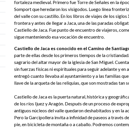
fortaleza medieval. Primero fue Torre de Señales en la épo
Somport que heredaron los visigodos. Luego línea fronteri
del valle con su castillo. En los libros de viajes de los siglo
frontera y antes de llegar a Jaca, una de las paradas obliga
Castiello de Jaca. Fue punto de encuentro de viajeros, come
sigue manteniendo esa vocación de encuentro.
Castiello de Jaca es conocido en el Camino de Santia
parte de ellas desde los primeros tiempos de la cristiandad.
sagrario del altar mayor de la iglesia de San Miguel. Cuenta
sin fuerzas físicas ni espirituales para seguir adelante y e
entregó cuanto llevaba al ayuntamiento y a las familias que 
llave de la arqueta de las reliquias, que son mostradas tan s
Castiello de Jaca es la puerta natural, histórica y geográfic
de los ríos Ijuez y Aragón. Después de un proceso de exprop
antiguos núcleos del valle quedaron deshabitados y en la act
Pero la Garcipollera invita a infinidad de paseos a través d
pie, en bicicleta de montaña o a caballo. Podremos contem