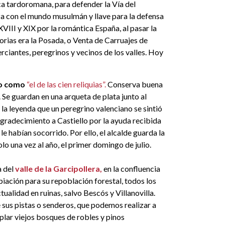
ca tardoromana, para defender la Vía del
za con el mundo musulmán y llave para la defensa
s XVIII y XIX por la romántica España, al pasar la
torias era la Posada, o Venta de Carruajes de
rciantes, peregrinos y vecinos de los valles. Hoy
go como
“el de las cien reliquias”.
Conserva buena
 Se guardan en una arqueta de plata junto al
 la leyenda que un peregrino valenciano se sintió
n agradecimiento a Castiello por la ayuda recibida
le habían socorrido. Por ello, el alcalde guarda la
olo una vez al año, el primer domingo de julio.
a del
valle de la Garcipollera,
en la confluencia
iación para su repoblación forestal, todos los
ualidad en ruinas, salvo Bescós y Villanovilla.
e sus pistas o senderos, que podemos realizar a
plar viejos bosques de robles y pinos