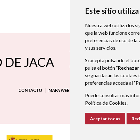
Este sitio utiliz
Nuestra web utiliza los si
que la web funcione corr
preferencias de uso de la
y sus servicios.
Plaza San Martín, nº 4
22710
CASTIE
 DE JACA
974350025
974350025
Si acepta pulsando el bot
aytocastiellojaca@aragon.es
pulsa el botón
“Rechazar
se guardarán las cookies 
preferencias acceda al
“P
CONTACTO
MAPA WEB
AVISO LEGAL
PROTECCIÓN D
Puede consultar más infor
Política de Cookies
.
Aceptar todas
Rec