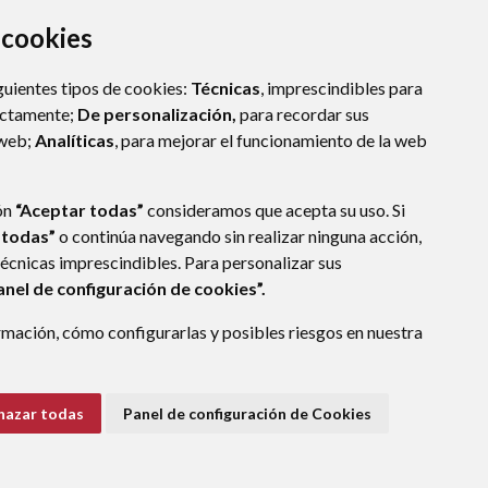
a cookies
guientes tipos de cookies:
Técnicas
, imprescindibles para
ectamente;
De personalización,
para recordar sus
 web;
Analíticas
, para mejorar el funcionamiento de la web
LLO DE JACA (HUESCA)
- ARAGÓN
(ESPAÑA)
ón
“Aceptar todas”
consideramos que acepta su uso. Si
 todas”
o continúa navegando sin realizar ninguna acción,
técnicas imprescindibles. Para personalizar sus
anel de configuración de cookies”.
E DATOS
ACCESIBILIDAD
POLÍTICA DE COOKIES
mación, cómo configurarlas y posibles riesgos en nuestra
ENLACE EXTERNO A
hazar todas
Panel de configuración de Cookies