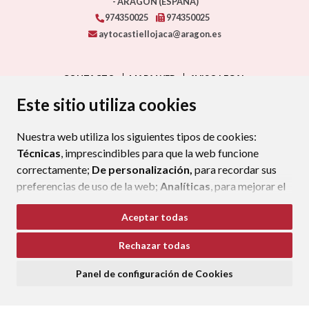
- ARAGÓN
(ESPAÑA)
974350025
974350025
aytocastiellojaca@aragon.es
CONTACTO
MAPA WEB
AVISO LEGAL
PROTECCIÓN DE DATOS
ACCESIBILIDAD
Este sitio utiliza cookies
POLÍTICA DE COOKIES
Nuestra web utiliza los siguientes tipos de cookies:
ENLAC
Técnicas
, imprescindibles para que la web funcione
correctamente;
De personalización,
para recordar sus
preferencias de uso de la web;
Analíticas
, para mejorar el
funcionamiento de la web y sus servicios.
Aceptar todas
Si acepta pulsando el botón
“Aceptar todas”
Rechazar todas
consideramos que acepta su uso. Si pulsa el botón
“Rechazar todas”
o continúa navegando sin realizar
Panel de configuración de Cookies
ninguna acción, se guardarán las cookies técnicas
imprescindibles. Para personalizar sus preferencias