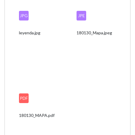
JPG
JPE
leyenda.jpg
180130_Mapa.jpeg
PDF
180130_MAPA.pdf