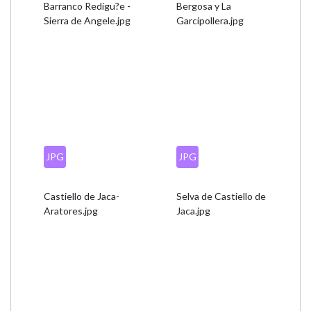
Barranco Redigu?e -
Bergosa y La
Sierra de Angele.jpg
Garcipollera.jpg
JPG
JPG
Castiello de Jaca-
Selva de Castiello de
Aratores.jpg
Jaca.jpg