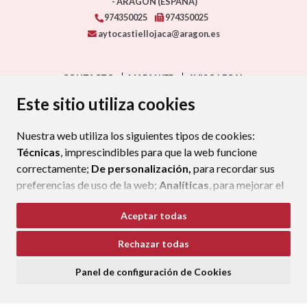
- ARAGÓN
(ESPAÑA)
974350025
974350025
aytocastiellojaca@aragon.es
CONTACTO
MAPA WEB
AVISO LEGAL
PROTECCIÓN DE DATOS
ACCESIBILIDAD
Este sitio utiliza cookies
POLÍTICA DE COOKIES
Nuestra web utiliza los siguientes tipos de cookies:
ENLAC
Técnicas
, imprescindibles para que la web funcione
correctamente;
De personalización,
para recordar sus
preferencias de uso de la web;
Analíticas
, para mejorar el
funcionamiento de la web y sus servicios.
Aceptar todas
Si acepta pulsando el botón
“Aceptar todas”
Rechazar todas
consideramos que acepta su uso. Si pulsa el botón
“Rechazar todas”
o continúa navegando sin realizar
Panel de configuración de Cookies
ninguna acción, se guardarán las cookies técnicas
imprescindibles. Para personalizar sus preferencias