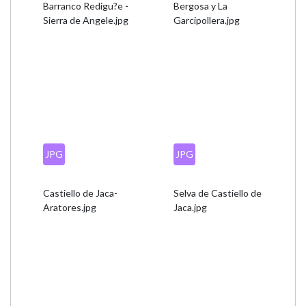
Barranco Redigu?e -
Bergosa y La
Sierra de Angele.jpg
Garcipollera.jpg
JPG
JPG
Castiello de Jaca-
Selva de Castiello de
Aratores.jpg
Jaca.jpg