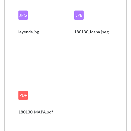
JPG
JPE
leyenda.jpg
180130_Mapa.jpeg
PDF
180130_MAPA.pdf