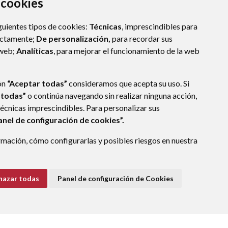
a cookies
guientes tipos de cookies:
Técnicas
, imprescindibles para
ectamente;
De personalización,
para recordar sus
 web;
Analíticas
, para mejorar el funcionamiento de la web
LLO DE JACA (HUESCA)
- ARAGÓN
(ESPAÑA)
ón
“Aceptar todas”
consideramos que acepta su uso. Si
 todas”
o continúa navegando sin realizar ninguna acción,
técnicas imprescindibles. Para personalizar sus
anel de configuración de cookies”.
E DATOS
ACCESIBILIDAD
POLÍTICA DE COOKIES
mación, cómo configurarlas y posibles riesgos en nuestra
ENLACE EXTERNO A
hazar todas
Panel de configuración de Cookies