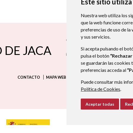
Este sitio utiliz
Nuestra web utiliza los si
que la web funcione corr
preferencias de uso de la
y sus servicios.
Plaza San Martín, nº 4
22710
CASTIE
 DE JACA
974350025
974350025
Si acepta pulsando el bot
aytocastiellojaca@aragon.es
pulsa el botón
“Rechazar
se guardarán las cookies 
preferencias acceda al
“P
CONTACTO
MAPA WEB
AVISO LEGAL
PROTECCIÓN D
Puede consultar más infor
Política de Cookies
.
Aceptar todas
Rec