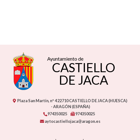
Ayuntamiento de
CASTIELLO
DE JACA
Plaza San Martín, nº 4
22710
CASTIELLO DE JACA (HUESCA)
- ARAGÓN
(ESPAÑA)
974350025
974350025
aytocastiellojaca@aragon.es