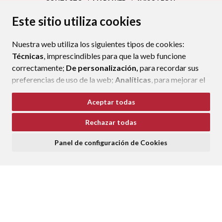
CONTACTO
MAPA WEB
AVISO LEGAL
PROTECCIÓN DE DATOS
ACCESIBILIDAD
Este sitio utiliza cookies
POLÍTICA DE COOKIES
Nuestra web utiliza los siguientes tipos de cookies:
ENLAC
Técnicas
, imprescindibles para que la web funcione
correctamente;
De personalización,
para recordar sus
preferencias de uso de la web;
Analíticas
, para mejorar el
funcionamiento de la web y sus servicios.
Aceptar todas
Si acepta pulsando el botón
“Aceptar todas”
Rechazar todas
consideramos que acepta su uso. Si pulsa el botón
“Rechazar todas”
o continúa navegando sin realizar
Panel de configuración de Cookies
ninguna acción, se guardarán las cookies técnicas
imprescindibles. Para personalizar sus preferencias
acceda al
“Panel de configuración de cookies”.
Puede consultar más información, cómo configurarlas y
posibles riesgos en nuestra
Política de Cookies
.