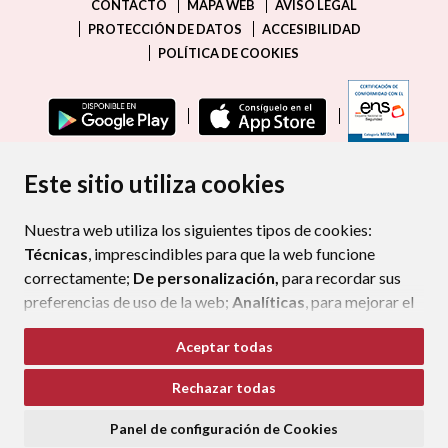
CONTACTO
MAPA WEB
AVISO LEGAL
PROTECCIÓN DE DATOS
ACCESIBILIDAD
POLÍTICA DE COOKIES
ENLAC
Este sitio utiliza cookies
Nuestra web utiliza los siguientes tipos de cookies:
Técnicas
, imprescindibles para que la web funcione
correctamente;
De personalización,
para recordar sus
preferencias de uso de la web;
Analíticas
, para mejorar el
funcionamiento de la web y sus servicios.
Aceptar todas
Si acepta pulsando el botón
“Aceptar todas”
Rechazar todas
consideramos que acepta su uso. Si pulsa el botón
“Rechazar todas”
o continúa navegando sin realizar
Panel de configuración de Cookies
ninguna acción, se guardarán las cookies técnicas