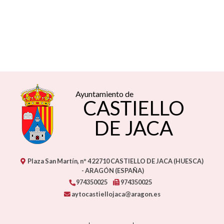
Ayuntamiento de
CASTIELLO
DE JACA
Plaza San Martín, nº 4
22710
CASTIELLO DE JACA (HUESCA)
- ARAGÓN
(ESPAÑA)
974350025
974350025
aytocastiellojaca@aragon.es